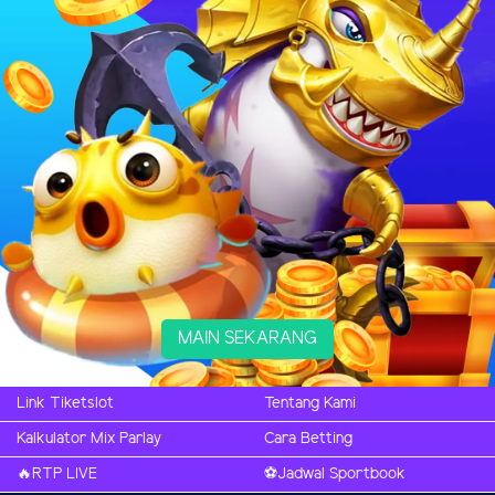
MAIN SEKARANG
Link Tiketslot
Tentang Kami
Kalkulator Mix Parlay
Cara Betting
🔥RTP LIVE
⚽️Jadwal Sportbook