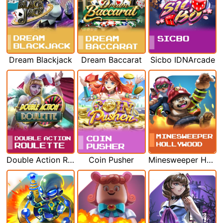
Dream Blackjack
Dream Baccarat
Sicbo IDNArcade
Double Action Roulette
Coin Pusher
Minesweeper Hollywood