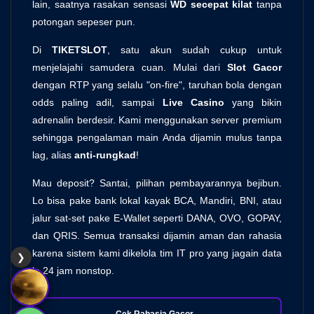
lain, saatnya rasakan sensasi
WD secepat kilat
tanpa
potongan sepeser pun.
Di
TIKETSLOT
, satu akun sudah cukup untuk
menjelajahi samudera cuan. Mulai dari
Slot Gacor
dengan RTP yang selalu "on-fire", taruhan bola dengan
odds paling adil, sampai
Live Casino
yang bikin
adrenalin berdesir. Kami menggunakan server premium
sehingga pengalaman main Anda dijamin mulus tanpa
lag, alias
anti-rungkad
!
Mau deposit? Santai, pilihan pembayarannya bejibun.
Lo bisa pake bank lokal kayak BCA, Mandiri, BNI, atau
jalur sat-set pake E-Wallet seperti DANA, OVO, GOPAY,
dan QRIS. Semua transaksi dijamin aman dan rahasia
karena sistem kami dikelola tim IT pro yang jagain data
❯
lo 24 jam nonstop.