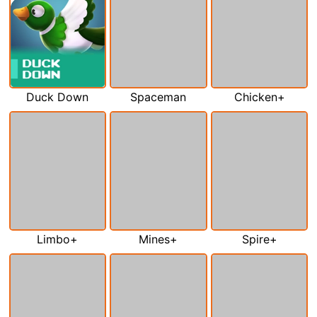
Duck Down
Spaceman
Chicken+
Limbo+
Mines+
Spire+