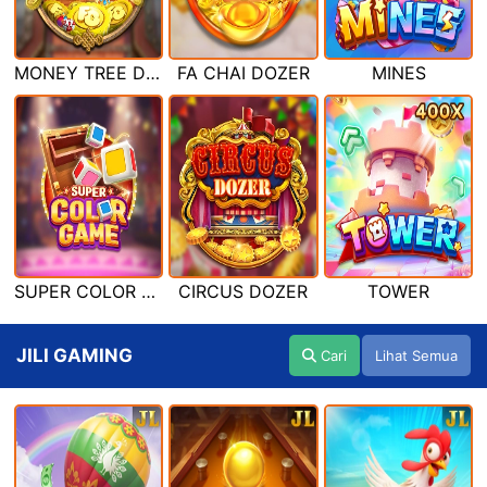
MONEY TREE DOZER
FA CHAI DOZER
MINES
SUPER COLOR GAME
CIRCUS DOZER
TOWER
JILI GAMING
Cari
Lihat Semua