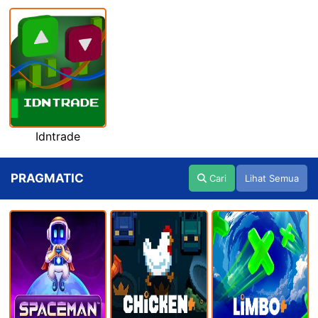
Idntrade
PRAGMATIC
Cari
Lihat Semua